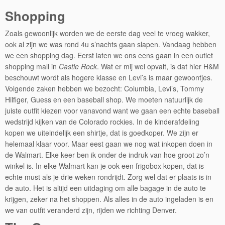
Shopping
Zoals gewoonlijk worden we de eerste dag veel te vroeg wakker,
ook al zijn we was rond 4u s’nachts gaan slapen. Vandaag hebben
we een shopping dag. Eerst laten we ons eens gaan in een outlet
shopping mall in
Castle Rock
. Wat er mij wel opvalt, is dat hier H&M
beschouwt wordt als hogere klasse en Levi’s is maar gewoontjes.
Volgende zaken hebben we bezocht: Columbia, Levi’s, Tommy
Hilfiger, Guess en een baseball shop. We moeten natuurlijk de
juiste outfit kiezen voor vanavond want we gaan een echte baseball
wedstrijd kijken van de Colorado rockies. In de kinderafdeling
kopen we uiteindelijk een shirtje, dat is goedkoper. We zijn er
helemaal klaar voor. Maar eest gaan we nog wat inkopen doen in
de Walmart. Elke keer ben ik onder de indruk van hoe groot zo’n
winkel is. In elke Walmart kan je ook een frigobox kopen, dat is
echte must als je drie weken rondrijdt. Zorg wel dat er plaats is in
de auto. Het is altijd een uitdaging om alle bagage in de auto te
krijgen, zeker na het shoppen. Als alles in de auto ingeladen is en
we van outfit veranderd zijn, rijden we richting Denver.