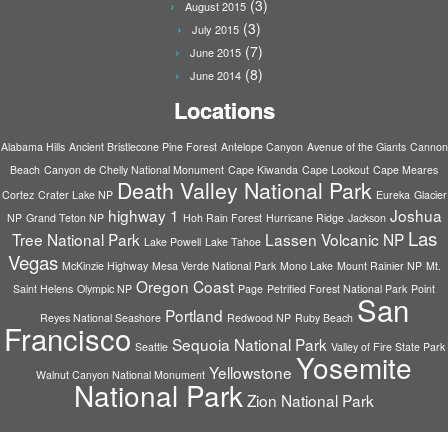
(3)
August 2015
(3)
July 2015
(7)
June 2015
(8)
June 2014
Locations
Alabama Hills
Ancient Bristlecone Pine Forest
Antelope Canyon
Avenue of the Giants
Cannon
Beach
Canyon de Chelly National Monument
Cape Kiwanda
Cape Lookout
Cape Meares
Death Valley National Park
Cortez
Crater Lake NP
Eureka
Glacier
highway 1
Joshua
NP
Grand Teton NP
Hoh Rain Forest
Hurricane Ridge
Jackson
Las
Tree National Park
Lassen Volcanic NP
Lake Powell
Lake Tahoe
Vegas
McKinzie Highway
Mesa Verde National Park
Mono Lake
Mount Rainier NP
Mt.
Oregon Coast
Saint Helens
Olympic NP
Page
Petrified Forest National Park
Point
San
Portland
Reyes National Seashore
Redwood NP
Ruby Beach
Francisco
Sequoia National Park
Seattle
Valley of Fire State Park
Yosemite
Yellowstone
Walnut Canyon National Monument
National Park
Zion National Park