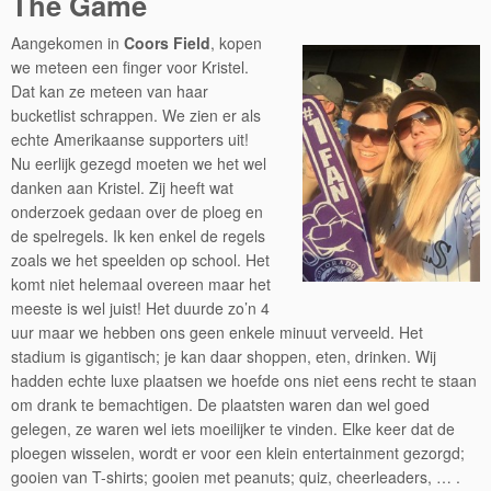
The Game
Aangekomen in
Coors Field
, kopen
we meteen een finger voor Kristel.
Dat kan ze meteen van haar
bucketlist schrappen. We zien er als
echte Amerikaanse supporters uit!
Nu eerlijk gezegd moeten we het wel
danken aan Kristel. Zij heeft wat
onderzoek gedaan over de ploeg en
de spelregels. Ik ken enkel de regels
zoals we het speelden op school. Het
komt niet helemaal overeen maar het
meeste is wel juist! Het duurde zo’n 4
uur maar we hebben ons geen enkele minuut verveeld. Het
stadium is gigantisch; je kan daar shoppen, eten, drinken. Wij
hadden echte luxe plaatsen we hoefde ons niet eens recht te staan
om drank te bemachtigen. De plaatsten waren dan wel goed
gelegen, ze waren wel iets moeilijker te vinden. Elke keer dat de
ploegen wisselen, wordt er voor een klein entertainment gezorgd;
gooien van T-shirts; gooien met peanuts; quiz, cheerleaders, … .