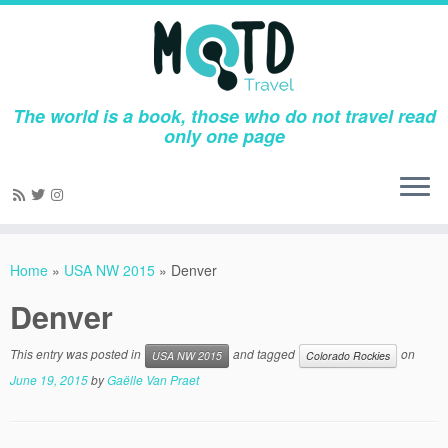
The world is a book, those who do not travel read
only one page
Skip
to
Home
»
USA NW 2015
»
Denver
content
Denver
This entry was posted in
and tagged
on
USA NW 2015
Colorado Rockies
June 19, 2015
by
Gaëlle Van Praet